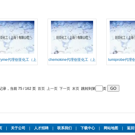
亚化工（上海）有
ckzyme代理创亚化工（上
chemokine代理创亚化工（上
lumiprobe代
海）有限公司
海）有限公司
海）有限
条记录，当前 75 / 162 页
首页
上一页
下一页
末页
跳转到第
页
页
|
关于公司
|
人才招聘
|
联系我们
|
下载中心
|
网站地图
|
返回