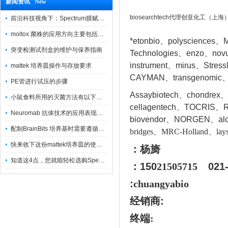
新闻资讯 New
biosearchtech代理创亚化工（上
前沿科技视角下：Spectrum膜赋能精密制造
moltox 菌株的应用方向主要包括以下几个方面
*etonbio、polysciences、M
突变检测试剂盒的维护与保养指南
Technologies、enzo、nov
instrument、mirus、Stres
mattek 培养皿操作与存放要求
CAYMAN、transgenomic、
PE管进行试压的步骤
Assaybiotech、chondrex
小鼠食料所用的灭菌方法有以下三种
cellagentech、TOCRIS、Re
Neuromab 抗体技术的应用表现在这几方面
biovendor、NORGEN、a
l
配制BrainBits 培养基时需要遵循的原则
bridges、MRC-Holland、lays
快来收下这份mattek培养皿的使用指南
：杨旖
知道这4点，您就能轻松选购Spectrum 膜
：150
21505715
021
:
chuangyabio
经销商
:
终端: