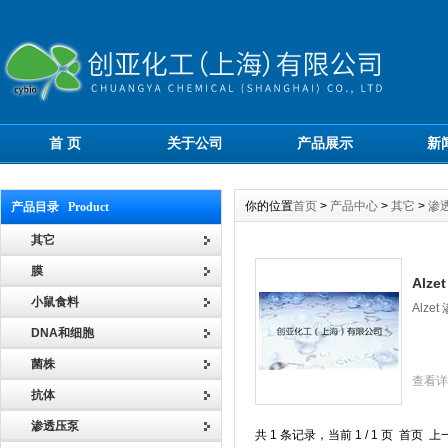
首 页
关于公司
产品展示
新
你的位置
首页
>
产品中心
>
其它
>
渗
产品目录 Product
其它
膜
Alz
小鼠食料
Alze
DNA和细胞
菌株
查看详
抗体
渗透压泵
共 1 条记录，当前 1 / 1 页 首页