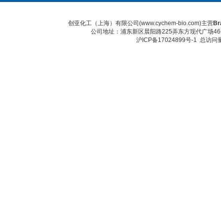
创亚化工（上海）有限公司(www.cychem-bio.com)主营
Br
公司地址：浦东新区晨阳路225弄东方现代广场46号 传真：
沪ICP备17024899号-1
总访问量