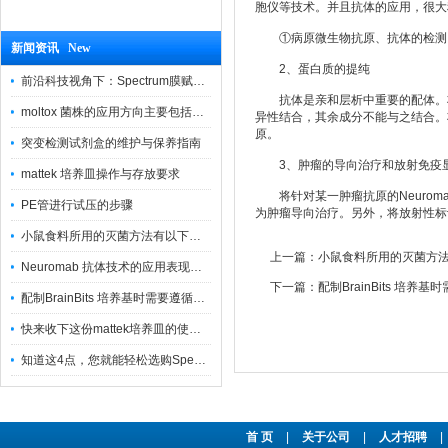
胞仪等技术。并且抗体的应用，很大程
①病原微生物抗原、抗体的检测；
新闻资讯 New
2、蛋白质的提纯
前沿科技视角下：Spectrum膜赋能精密制造
抗体是亲和层析中重要的配体。将
moltox 菌株的应用方向主要包括以下几个方面
异性结合，其余成分不能与之结合。
原。
突变检测试剂盒的维护与保养指南
3、肿瘤的导向治疗和放射免疫
mattek 培养皿操作与存放要求
将针对某一肿瘤抗原的Neurom
PE管进行试压的步骤
为肿瘤导向治疗。另外，将放射性标
小鼠食料所用的灭菌方法有以下三种
上一篇：
小鼠食料所用的灭菌方
Neuromab 抗体技术的应用表现在这几方面
下一篇：
配制BrainBits 培养
配制BrainBits 培养基时需要遵循的原则
快来收下这份mattek培养皿的使用指南
知道这4点，您就能轻松选购Spectrum 膜
首 页
|
关于公司
|
人才招聘
|