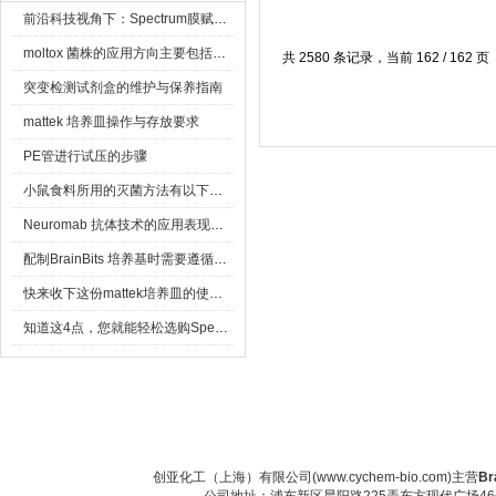
前沿科技视角下：Spectrum膜赋能精密制造
moltox 菌株的应用方向主要包括以下几个方面
共 2580 条记录，当前 162 / 162 页
突变检测试剂盒的维护与保养指南
mattek 培养皿操作与存放要求
PE管进行试压的步骤
小鼠食料所用的灭菌方法有以下三种
Neuromab 抗体技术的应用表现在这几方面
配制BrainBits 培养基时需要遵循的原则
快来收下这份mattek培养皿的使用指南
知道这4点，您就能轻松选购Spectrum 膜
首 页
|
关于公司
|
人才招聘
|
创亚化工（上海）有限公司(www.cychem-bio.com)主营
Br