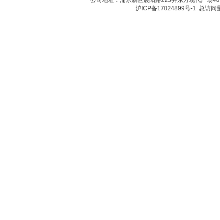
公司地址：浦东新区晨阳路225弄东方现代广场46号 传真：
沪ICP备17024899号-1
总访问量