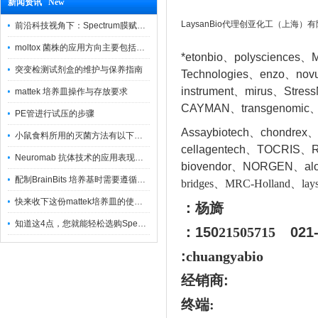
新闻资讯 New
LaysanBio代理创亚化工（上海）
前沿科技视角下：Spectrum膜赋能精密制造
moltox 菌株的应用方向主要包括以下几个方面
*etonbio、polysciences、M
突变检测试剂盒的维护与保养指南
Technologies、enzo、nov
instrument、mirus、Stres
mattek 培养皿操作与存放要求
CAYMAN、transgenomic、
PE管进行试压的步骤
Assaybiotech、chondrex
小鼠食料所用的灭菌方法有以下三种
cellagentech、TOCRIS、Re
Neuromab 抗体技术的应用表现在这几方面
biovendor、NORGEN、a
l
配制BrainBits 培养基时需要遵循的原则
bridges、MRC-Holland、lays
快来收下这份mattek培养皿的使用指南
：杨旖
知道这4点，您就能轻松选购Spectrum 膜
：150
21505715
021
:
chuangyabio
经销商
:
终端: