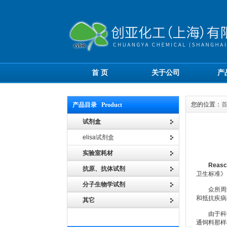
首 页
关于公司
产
您的位置：
产品目录 Product
试剂盒
elisa试剂盒
实验室耗材
Reas
抗原、抗体试剂
卫生标准》
分子生物学试剂
众所周知，
和抵抗疾病
其它
由于科学
通饲料那样