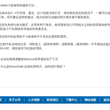
diets小鼠食料的储存方法：
存在0～4℃环境，避光。在小包装没有打开、保持密封状态的情况下，一般可以使
）环境，但不建议这样的做法，因为在取出冻融后部分维生素可能有损失。
优先考虑分批次购买，从而有利于保存。有些朋友担心不同批次之间的差异影响研究
异远小于长期保存导致的营养素丢失。
过程中的处理由于小鼠食料中不含抗生素和防霉剂，
中应当特别注意：饲料笼上（固体型饲料）或喂养瓶（液体饲料）中不能包含超过24小鼠
24小时，都应该作为垃圾处理掉。
：
从供应商角度解析teknova培养基的生产工艺
：
什么是Neuromab 抗体的亲和力，如何进行测定？
页
|
关于公司
|
人才招聘
|
联系我们
|
下载中心
|
网站地图
|
返回