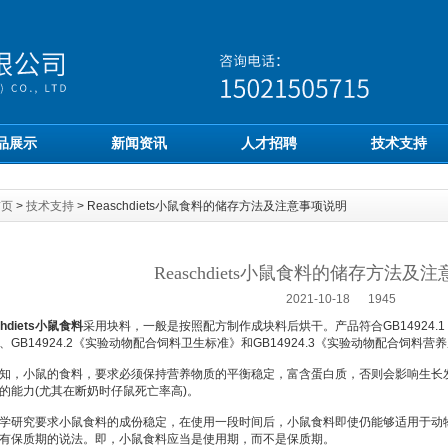
品展示
新闻资讯
人才招聘
技术支持
首页
>
技术支持
> Reaschdiets小鼠食料的储存方法及注意事项说明
Reaschdiets小鼠食料的储存方法及
2021-10-18 1945
chdiets小鼠食料
采用块料，一般是按照配方制作成块料后烘干。产品符合GB14924.1
、GB14924.2《实验动物配合饲料卫生标准》和GB14924.3《实验动物配合饲料营
小鼠的食料，要求必须保持营养物质的平衡稳定，富含蛋白质，否则会影响生长发
的能力(尤其在断奶时仔鼠死亡率高)。
研究要求小鼠食料的成份稳定，在使用一段时间后，小鼠食料即使仍能够适用于动物
有保质期的说法。即，小鼠食料应当是使用期，而不是保质期。