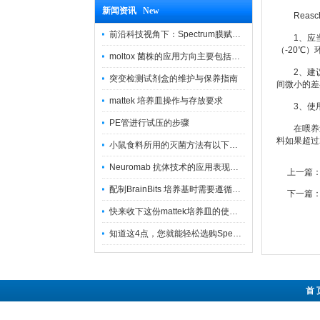
新闻资讯 New
Reasch
前沿科技视角下：Spectrum膜赋能精密制造
1、应当保
（-20℃
moltox 菌株的应用方向主要包括以下几个方面
2、建议
突变检测试剂盒的维护与保养指南
间微小的差
mattek 培养皿操作与存放要求
3、使用
PE管进行试压的步骤
在喂养过程
料如果超过
小鼠食料所用的灭菌方法有以下三种
Neuromab 抗体技术的应用表现在这几方面
上一篇
配制BrainBits 培养基时需要遵循的原则
下一篇
快来收下这份mattek培养皿的使用指南
知道这4点，您就能轻松选购Spectrum 膜
首 