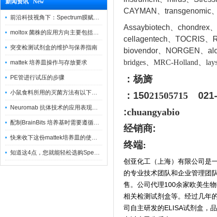
新闻资讯 New
CAYMAN、transgenomic、
前沿科技视角下：Spectrum膜赋能精密制造
Assaybiotech、chondrex
moltox 菌株的应用方向主要包括以下几个方面
cellagentech、TOCRIS、Re
突变检测试剂盒的维护与保养指南
biovendor、NORGEN、a
l
bridges、MRC-Holland、lays
mattek 培养皿操作与存放要求
：杨旖
PE管进行试压的步骤
小鼠食料所用的灭菌方法有以下三种
：150
21505715
021
Neuromab 抗体技术的应用表现在这几方面
:
chuangyabio
配制BrainBits 培养基时需要遵循的原则
经销商
:
快来收下这份mattek培养皿的使用指南
终端:
知道这4点，您就能轻松选购Spectrum 膜
创亚化工（上海）有限公司是
的专业技术团队和企业管理团
售。公司代理100余家欧美生
相关检测试剂盒等。经过几年
司自主研发的ELISA试剂盒