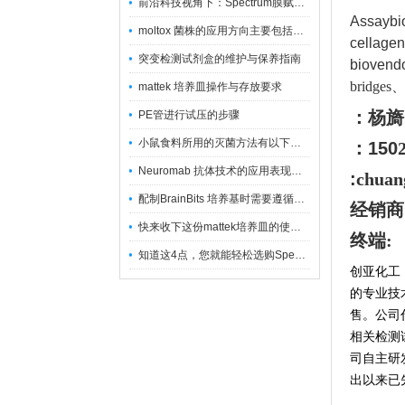
前沿科技视角下：Spectrum膜赋能精密制造
Assayb
moltox 菌株的应用方向主要包括以下几个方面
cellage
突变检测试剂盒的维护与保养指南
bioven
bridges
mattek 培养皿操作与存放要求
：杨旖
PE管进行试压的步骤
小鼠食料所用的灭菌方法有以下三种
：150
Neuromab 抗体技术的应用表现在这几方面
:
chuan
配制BrainBits 培养基时需要遵循的原则
经销商
快来收下这份mattek培养皿的使用指南
终端:
知道这4点，您就能轻松选购Spectrum 膜
创亚化工
的专业技
售。公司
相关检测
司自主研
出以来已先后