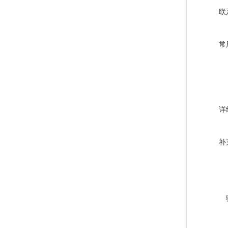
联
常
详
补