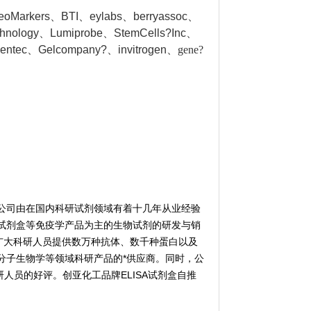
NeoMarkers、BTI、eylabs、berryassoc、
chnology、Lumiprobe、StemCells?Inc、
gentec、Gelcompany?、invitrogen、
gene?
公司由在国内科研试剂领域有着十几年从业经验
试剂盒等免疫学产品为主的生物试剂的研发与销
广大科研人员提供数万种抗体、数千种蛋白以及
分子生物学等领域科研产品的*供应商。同时，公
人员的好评。创亚化工品牌ELISA试剂盒自推