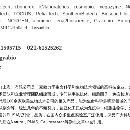
iotech、chondrex、lc?laboratories、cosmobio、megazyme、
ntech、TOCRIS、Relia Tech、SouthernBiotech、Biosearch te
dor、NORGEN、a
lomone、jena?bioscience、Gracebio、Euro
、MRC-Holland、laysanbio
21505715
021-
61525262
gyabio
:
（上海）有限公司是一家致力于生命科学和生物技术领域的高科技企业。
术团队和企业管理团队组建而成，专门从事以抗体、细胞因子、免疫检测
代理100余家欧美生物技术公司的相关产品，能为生命科学多研究领域的
试剂盒等。经过几年的不懈努力，创亚化工已成为免疫学、细胞生物学、
发的ELISA试剂盒，品质，在国内众多重点实验室广泛使用，深受广大科研
在Nature，PNAS, Cell research等杂志文章中被引用。