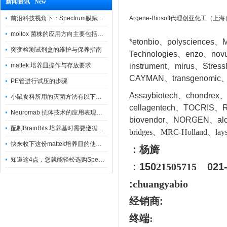
新闻资讯 New
前沿科技视角下：Spectrum膜赋能精密制造
Argene-Biosoft代理创亚化工（
moltox 菌株的应用方向主要包括以下几个方面
*etonbio、polysciences、M
突变检测试剂盒的维护与保养指南
Technologies、enzo、nov
mattek 培养皿操作与存放要求
instrument、mirus、Stres
CAYMAN、transgenomic、
PE管进行试压的步骤
Assaybiotech、chondrex
小鼠食料所用的灭菌方法有以下三种
cellagentech、TOCRIS、Re
Neuromab 抗体技术的应用表现在这几方面
biovendor、NORGEN、a
l
配制BrainBits 培养基时需要遵循的原则
bridges、MRC-Holland、lays
快来收下这份mattek培养皿的使用指南
：杨旖
知道这4点，您就能轻松选购Spectrum 膜
：150
21505715
021
:
chuangyabio
经销商
:
终端: