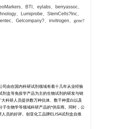
NeoMarkers、BTI、eylabs、berryassoc、
chnology、Lumiprobe、StemCells?Inc、
gentec、Gelcompany?、invitrogen、
gene?
公司由在国内科研试剂领域有着十几年从业经验
试剂盒等免疫学产品为主的生物试剂的研发与销
广大科研人员提供数万种抗体、数千种蛋白以及
分子生物学等领域科研产品的*供应商。同时，公
人员的好评。创亚化工品牌ELISA试剂盒自推