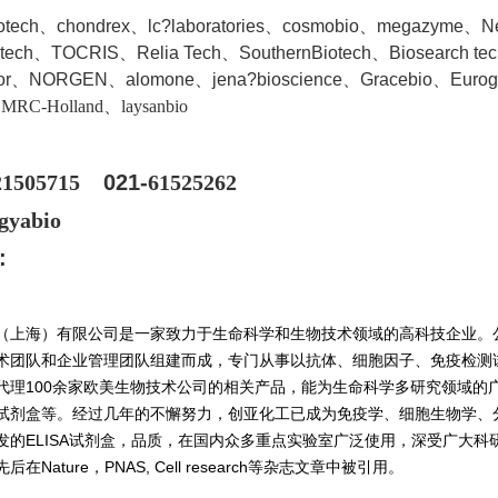
iotech、chondrex、lc?laboratories、cosmobio、megazyme、
ntech、TOCRIS、Relia Tech、SouthernBiotech、Biosearch te
dor、NORGEN、a
lomone、jena?bioscience、Gracebio、Euro
、MRC-Holland、laysanbio
21505715
021-
61525262
gyabio
:
（上海）有限公司是一家致力于生命科学和生物技术领域的高科技企业。
术团队和企业管理团队组建而成，专门从事以抗体、细胞因子、免疫检测
代理100余家欧美生物技术公司的相关产品，能为生命科学多研究领域的
试剂盒等。经过几年的不懈努力，创亚化工已成为免疫学、细胞生物学、
发的ELISA试剂盒，品质，在国内众多重点实验室广泛使用，深受广大科研
在Nature，PNAS, Cell research等杂志文章中被引用。