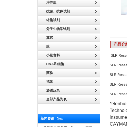
培养皿
抗原、抗体试剂
转染试剂
分子生物学试剂
其它
产品介
膜
小鼠食料
SLR Rese
DNA和细胞
SLR Re
菌株
SLR Re
抗体
SLR Re
渗透压泵
SLR Re
全部产品列表
*etonbi
Techno
instrum
新闻资讯 New
CAYMAN