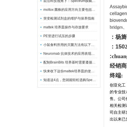
前沿科技视角下：Spectrum膜赋能精密制造
Assayb
moltox 菌株的应用方向主要包括以下几个方面
cellage
突变检测试剂盒的维护与保养指南
bioven
bridges
mattek 培养皿操作与存放要求
：杨旖
PE管进行试压的步骤
小鼠食料所用的灭菌方法有以下三种
：150
Neuromab 抗体技术的应用表现在这几方面
:
chuan
配制BrainBits 培养基时需要遵循的原则
经销商
快来收下这份mattek培养皿的使用指南
终端:
知道这4点，您就能轻松选购Spectrum 膜
创亚化工
的专业技
售。公司
相关检测
司自主研
出以来已先后