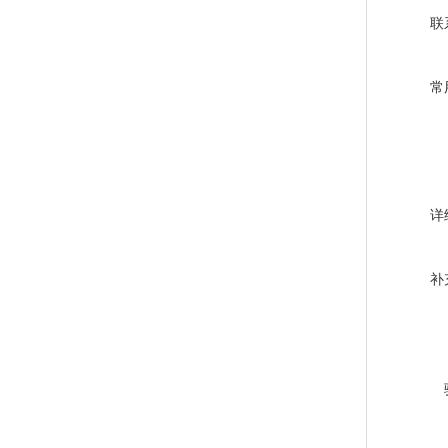
联
常
详
补