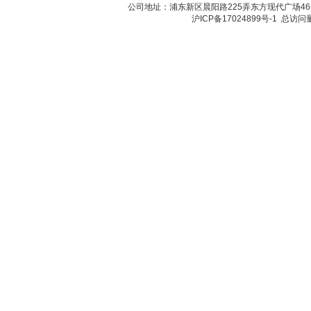
公司地址：浦东新区晨阳路225弄东方现代广场46号 传真：
沪ICP备17024899号-1
总访问量