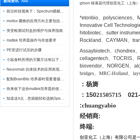
新闻资讯 New
gilson 移液器代理创亚化工（上海
前沿科技视角下：Spectrum膜赋能精密制造
*etonbio、polysciences、M
moltox 菌株的应用方向主要包括以下几个方面
Innovative Cell Techn
突变检测试剂盒的维护与保养指南
hitobiotec、sutter instr
Rockland、CAYMAN、tran
mattek 培养皿操作与存放要求
PE管进行试压的步骤
Assaybiotech、chondrex
cellagentech、TOCRIS、Re
小鼠食料所用的灭菌方法有以下三种
biovendor、NORGEN、a
l
Neuromab 抗体技术的应用表现在这几方面
bridges、MRC-Holland、lays
配制BrainBits 培养基时需要遵循的原则
：杨旖
快来收下这份mattek培养皿的使用指南
：150
21505715
021
知道这4点，您就能轻松选购Spectrum 膜
:
chuangyabio
经销商
:
终端:
创亚化工（上海）有限公司是