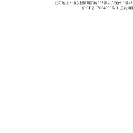
公司地址：浦东新区晨阳路225弄东方现代广场46号 传真：
沪ICP备17024899号-1
总访问量