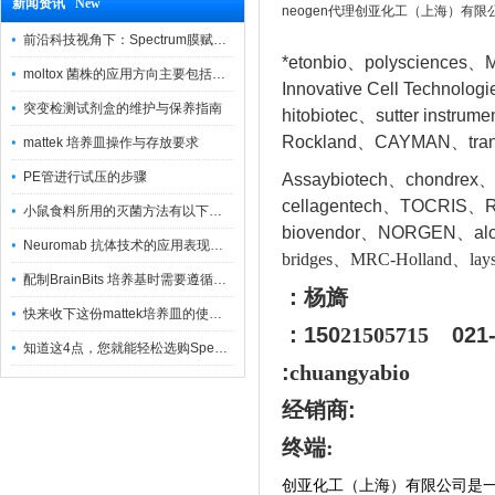
新闻资讯 New
neogen代理创亚化工（上海）有限
前沿科技视角下：Spectrum膜赋能精密制造
*etonbio、polysciences、M
moltox 菌株的应用方向主要包括以下几个方面
Innovative Cell Techn
突变检测试剂盒的维护与保养指南
hitobiotec、sutter instr
Rockland、CAYMAN、tran
mattek 培养皿操作与存放要求
PE管进行试压的步骤
Assaybiotech、chondrex
cellagentech、TOCRIS、Re
小鼠食料所用的灭菌方法有以下三种
biovendor、NORGEN、a
l
Neuromab 抗体技术的应用表现在这几方面
bridges、MRC-Holland、lays
配制BrainBits 培养基时需要遵循的原则
：杨旖
快来收下这份mattek培养皿的使用指南
：150
21505715
021
知道这4点，您就能轻松选购Spectrum 膜
:
chuangyabio
经销商
:
终端:
创亚化工（上海）有限公司是