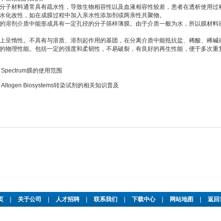
子材料通常具有疏水性，导致生物相容性以及血液相容性较差，患者在透析使用过程
水化改性，如在成膜过程中加入亲水性添加剂或两亲性共聚物。
溶剂介质中能形成具有一定孔径的分子筛样薄膜。由于介质一般为水，所以膜材料应
呈惰性。不具有与溶质、溶剂起作用的基团，在分离介质中能抵抗盐、稀酸、稀碱或
物理性能。包括一定的强度和柔韧性，不易破裂，有良好的再生性能，便于多次重
：
Spectrum膜的使用范围
：
Altogen Biosystems转染试剂的相关知识普及
页
|
关于公司
|
人才招聘
|
联系我们
|
下载中心
|
网站地图
|
返回