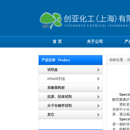
首 页
关于公司
产
你的位置：
产品目录 Product
试剂盒
elisa试剂盒
实验室耗材
Spec
抗原、抗体试剂
酚型聚砜(P
透析是一
分子生物学试剂
溶质中小分
果，通过截
其它
Spec
度一侧的溶
水、电解质