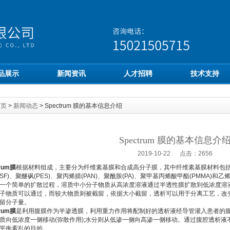
品展示
新闻资讯
人才招聘
技术支持
首页
>
新闻动态
> Spectrum 膜的基本信息介绍
Spectrum 膜的基本信息介
2019-10-22 点击：2656
trum膜
根据材料组成，主要分为纤维素基膜和合成高分子膜，其中纤维素基膜材料包
SF)、聚醚砜(PES)、聚丙烯腈(PAN)、聚酰胺(PA)、聚甲基丙烯酸甲酯(PMMA)和乙
个简单的扩散过程，溶质中小分子物质从高浓度溶液通过半透性膜扩散到低浓度溶液
子物质可以通过，而较大物质则被截留，依据大小截留，透析可以用于分离工艺，改
留分子量。
trum膜
是利用腹膜作为半渗透膜，利用重力作用将配制好的透析液经导管灌入患者的
质向低浓度一侧移动(弥散作用);水分则从低渗一侧向高渗一侧移动。通过腹腔透析
平衡紊乱的目的。