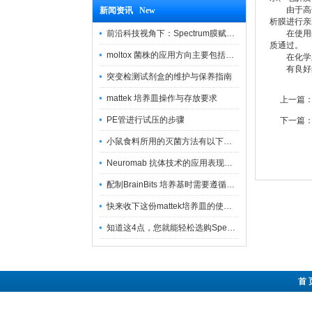
由于高分
新闻资讯 New
析膜进行亲
前沿科技视角下：Spectrum膜赋能精密制造
在使用的
质通过。
moltox 菌株的应用方向主要包括以下几个方面
在化学上
有良好的
突变检测试剂盒的维护与保养指南
mattek 培养皿操作与存放要求
上一篇
PE管进行试压的步骤
下一篇
小鼠食料所用的灭菌方法有以下三种
Neuromab 抗体技术的应用表现在这几方面
配制BrainBits 培养基时需要遵循的原则
快来收下这份mattek培养皿的使用指南
知道这4点，您就能轻松选购Spectrum 膜
首 