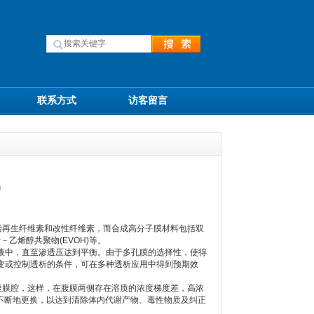
联系方式
访客留言
绍
括再生纤维素和改性纤维素，而合成高分子膜材料包括双
烯－乙烯醇共聚物(EVOH)等。
中，直至渗透压达到平衡。由于多孔膜的选择性，使得
变或控制透析的条件，可在多种透析应用中得到预期效
腹膜腔，这样，在腹膜两侧存在溶质的浓度梯度差，高浓
液不断地更换，以达到清除体内代谢产物、毒性物质及纠正