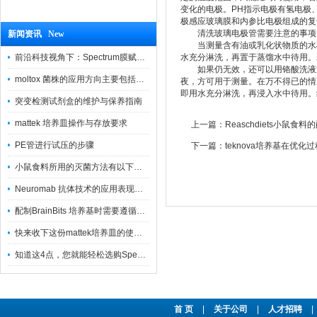
变化的电极。PH指示电极有氢电极
极感应玻璃膜和内参比电极组成的复
清洗玻璃电极管需要注意的事项
新闻资讯 New
当测量含有油或乳化状物质的水样后
前沿科技视角下：Spectrum膜赋能精密制造
水充分淋洗，再置于蒸馏水中待用。
如果仍无效，还可以用铬酸洗液浸
moltox 菌株的应用方向主要包括以下几个方面
夜，方可用于测量。在万不得已的情况下
即用水充分淋洗，再浸入水中待用。
突变检测试剂盒的维护与保养指南
mattek 培养皿操作与存放要求
上一篇：
Reaschdiets小鼠
PE管进行试压的步骤
下一篇：
teknova培养基在优
小鼠食料所用的灭菌方法有以下三种
Neuromab 抗体技术的应用表现在这几方面
配制BrainBits 培养基时需要遵循的原则
快来收下这份mattek培养皿的使用指南
知道这4点，您就能轻松选购Spectrum 膜
首 页
|
关于公司
|
人才招聘
|