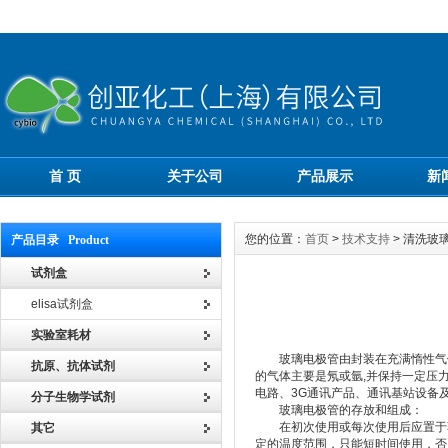
首 页
关于公司
产品展示
新
您的位置：
首页
>
技术支持
> 清洗玻
产品目录 Product
试剂盒
elisa试剂盒
实验室耗材
玻璃电极管
由封装在充满惰性气
抗原、抗体试剂
的气体主要是氖或氩,并保持一定压
电路、3G通讯产品、通讯基站设备
分子生物学试剂
玻璃电极管的存放和组成：
在初次使用或每次使用后应置于蒸
其它
定的温度范围，只能短时间使用，否