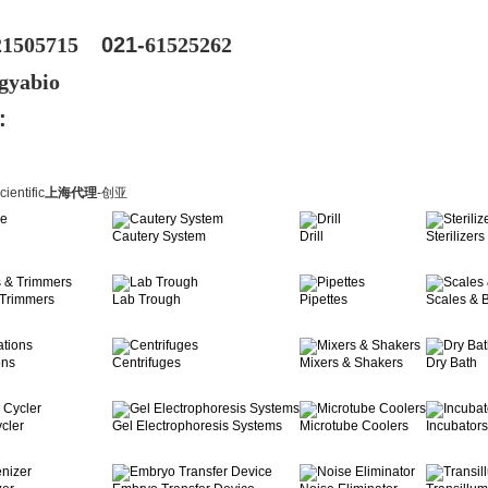
21505715
021-
61525262
gyabio
:
cientific
上海代理
-创亚
Cautery System
Drill
Sterilizers
 Trimmers
Lab Trough
Pipettes
Scales & 
ons
Centrifuges
Mixers & Shakers
Dry Bath
cler
Gel Electrophoresis Systems
Microtube Coolers
Incubators