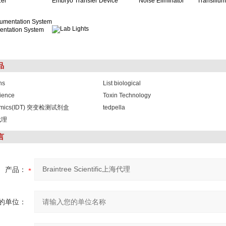
er
Embryo Transfer Device
Noise Eliminator
Transillum
entation System
品
ns
List biological
ience
Toxin Technology
omics(IDT) 突变检测试剂盒
tedpella
代理
言
产品：
的单位：