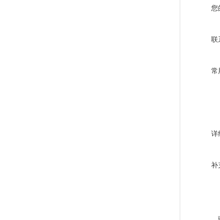
您
联
常
详
补