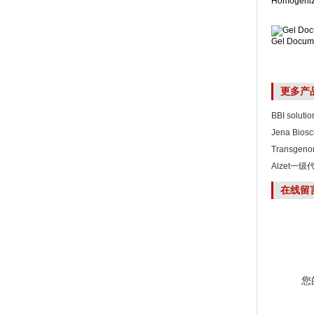
Homogeniz
Gel Docum
更多产
BBI solutio
Jena Biosc
Transgen
Alzet一级
在线留
您