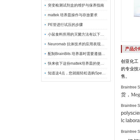
突变检测试剂盒的维护与保养指南
mattek 培养皿操作与存放要求
PE管进行试压的步骤
小鼠食料所用的灭菌方法有以下三种
Neuromab 抗体技术的应用表现在这几方面
产品介
配制BrainBits 培养基时需要遵循的原则
创亚化工
快来收下这份mattek培养皿的使用指南
的专业技
知道这4点，您就能轻松选购Spectrum 膜
售。
Braintree S
货，Meg
Braintree S
polysc
lc
labor
Braintree S