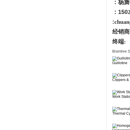
：杨旖
：150
:
chuan
经销商
终端:
Braintree S
Guillotine
Clippers &
Work Stati
Thermal Cy