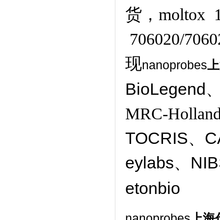
货，moltox 1
706020/7
现
nanoprobes
上
BioLegend、
MRC-Hollan
TOCRIS
、CA
eylabs、NI
etonbio
nanoprobes
上海