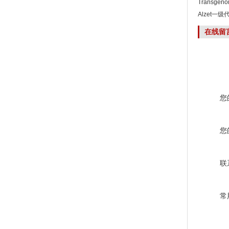
Transgen
Alzet一级
在线留
您
您
联
常