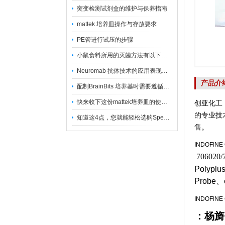
突变检测试剂盒的维护与保养指南
mattek 培养皿操作与存放要求
PE管进行试压的步骤
小鼠食料所用的灭菌方法有以下三种
Neuromab 抗体技术的应用表现在这几方面
产品介
配制BrainBits 培养基时需要遵循的原则
快来收下这份mattek培养皿的使用指南
创亚化工
的专业技
知道这4点，您就能轻松选购Spectrum 膜
售。
INDOFIN
706020
Polyplu
Probe、
INDOFIN
：杨旖