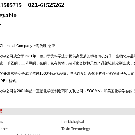
21505715
021-
61525262
gyabio
:
 Chemical Company上海代理-创亚
INE化学公司成立于1981年，致力于为科学进步提供高品质的稀有有机分子，生物化学
素，苯乙酮，二苯甲酮，色酮，氟有机物，杂环化合物和天然产品领域的定制合成，
的开发实验室合成了超过1000种新化合物，包括许多组合化学构件和药物化学项目的化合
（PDF）格式。
INE化学公司自2001年起一直是化学品制造商和关联公司（SOCMA）和美国化学学会的
品
ns
List biological
ience
Toxin Technology