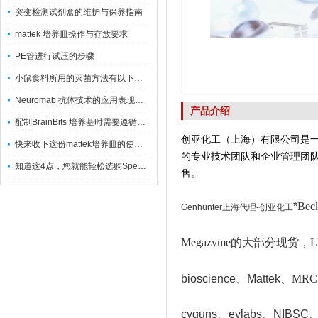
突变检测试剂盒的维护与保养指南
mattek 培养皿操作与存放要求
PE管进行试压的步骤
小鼠食料所用的灭菌方法有以下三种
Neuromab 抗体技术的应用表现在这几方面
产品介绍
配制BrainBits 培养基时需要遵循的原则
创亚化工（上海）有限公司是
快来收下这份mattek培养皿的使用指南
的专业技术团队和企业管理团
知道这4点，您就能轻松选购Spectrum 膜
售。
*
Bec
Genhunter上海代理-创亚化工
Megazyme的大部分现货，L
bioscience、Mattek
、MRC-
cyguns、eylabs、NIBSC
、