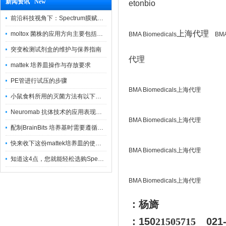
新闻资讯 New
etonbio
前沿科技视角下：Spectrum膜赋能精密制造
上海代理
moltox 菌株的应用方向主要包括以下几个方面
BMA Biomedicals
BMA
突变检测试剂盒的维护与保养指南
代理
mattek 培养皿操作与存放要求
PE管进行试压的步骤
BMA Biomedicals上海代理
小鼠食料所用的灭菌方法有以下三种
Neuromab 抗体技术的应用表现在这几方面
BMA Biomedicals上海代理
配制BrainBits 培养基时需要遵循的原则
快来收下这份mattek培养皿的使用指南
BMA Biomedicals上海代理
知道这4点，您就能轻松选购Spectrum 膜
BMA Biomedicals上海代理
：杨旖
：150
21505715
021