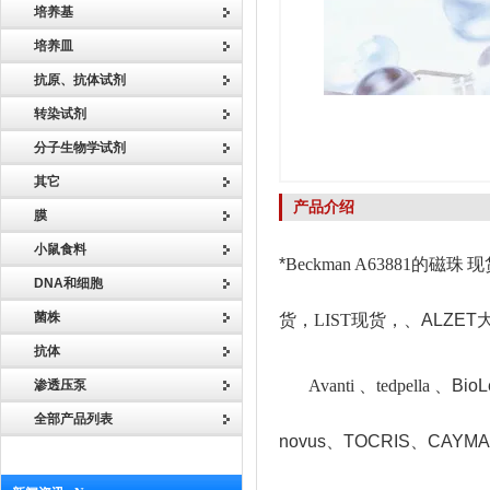
培养基
培养皿
抗原、抗体试剂
转染试剂
分子生物学试剂
其它
产品介绍
膜
小鼠食料
*
Beckman A63881
的磁珠
现货
DNA和细胞
菌株
货，LIST现货，
、ALZET
抗体
Avanti 、tedpella
、
BioL
渗透压泵
全部产品列表
novus
、TOCRIS
、CAYMAN