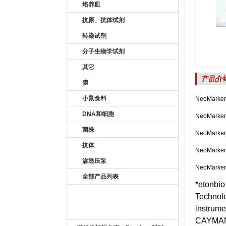
培养皿
抗原、抗体试剂
转染试剂
分子生物学试剂
其它
产品介
膜
小鼠食料
NeoMark
DNA和细胞
NeoMar
菌株
NeoMar
抗体
NeoMar
渗透压泵
NeoMar
全部产品列表
*etonbi
Techno
instrum
新闻资讯 New
CAYMAN