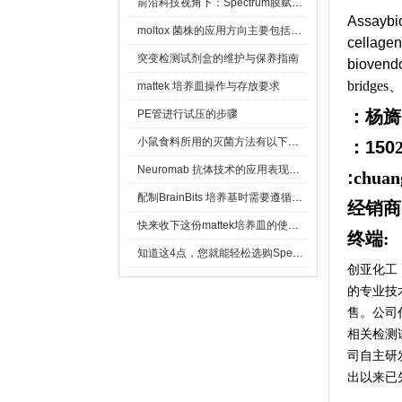
前沿科技视角下：Spectrum膜赋能精密制造
Assayb
moltox 菌株的应用方向主要包括以下几个方面
cellage
突变检测试剂盒的维护与保养指南
bioven
bridges
mattek 培养皿操作与存放要求
：杨旖
PE管进行试压的步骤
小鼠食料所用的灭菌方法有以下三种
：150
Neuromab 抗体技术的应用表现在这几方面
:
chuan
配制BrainBits 培养基时需要遵循的原则
经销商
快来收下这份mattek培养皿的使用指南
终端:
知道这4点，您就能轻松选购Spectrum 膜
创亚化工
的专业技
售。公司
相关检测
司自主研
出以来已先后