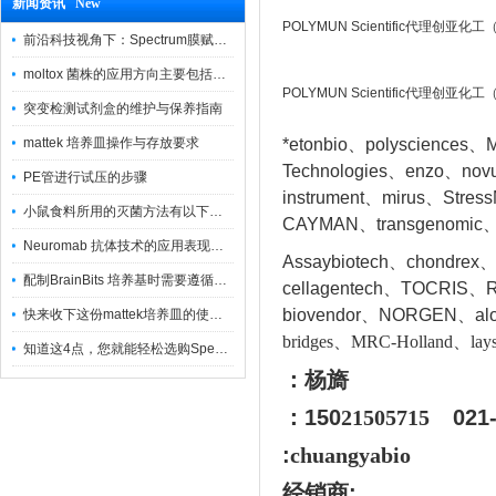
新闻资讯 New
POLYMUN Scientific代理创亚
前沿科技视角下：Spectrum膜赋能精密制造
moltox 菌株的应用方向主要包括以下几个方面
POLYMUN Scientific代理创亚
突变检测试剂盒的维护与保养指南
mattek 培养皿操作与存放要求
*etonbio、polysciences、M
Technologies、enzo、nov
PE管进行试压的步骤
instrument、mirus、Stres
小鼠食料所用的灭菌方法有以下三种
CAYMAN、transgenomic、
Neuromab 抗体技术的应用表现在这几方面
Assaybiotech、chondrex
配制BrainBits 培养基时需要遵循的原则
cellagentech、TOCRIS、Re
biovendor、NORGEN、a
l
快来收下这份mattek培养皿的使用指南
bridges、MRC-Holland、lays
知道这4点，您就能轻松选购Spectrum 膜
：杨旖
：150
21505715
021
:
chuangyabio
经销商
: