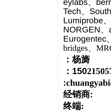
eylabs、ber
Tech、South
Lumiprobe、
NORGEN、
Eurogentec
bridges、MRC
：杨旖
：150
2150
:
chuangyabi
经销商
:
终端: