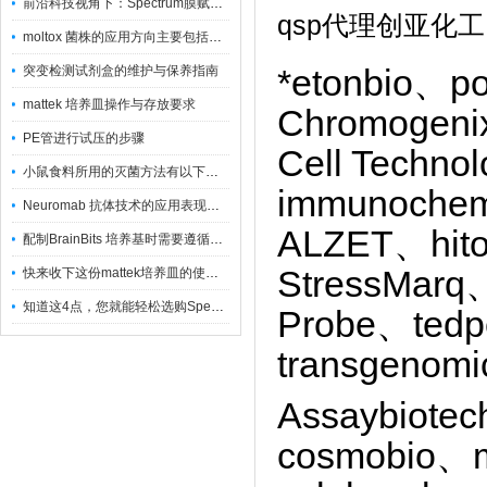
前沿科技视角下：Spectrum膜赋能精密制造
qsp代理创亚化
moltox 菌株的应用方向主要包括以下几个方面
突变检测试剂盒的维护与保养指南
*etonbio、p
mattek 培养皿操作与存放要求
Chromogenix
PE管进行试压的步骤
Cell Techn
小鼠食料所用的灭菌方法有以下三种
immunoche
Neuromab 抗体技术的应用表现在这几方面
ALZET、hito
配制BrainBits 培养基时需要遵循的原则
StressMarq
快来收下这份mattek培养皿的使用指南
知道这4点，您就能轻松选购Spectrum 膜
Probe、ted
transgenom
Assaybiote
cosmobio、