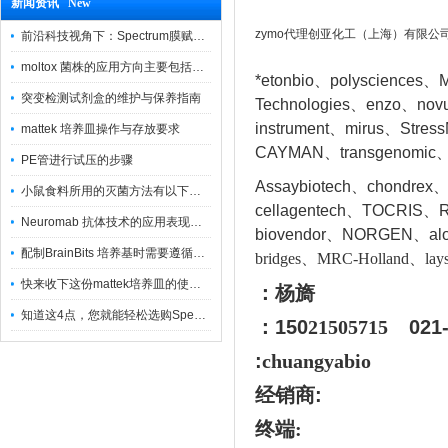
新闻资讯 New
zymo代理创亚化工（上海）有限公
前沿科技视角下：Spectrum膜赋能精密制造
moltox 菌株的应用方向主要包括以下几个方面
*etonbio、polysciences、M
突变检测试剂盒的维护与保养指南
Technologies、enzo、nov
instrument、mirus、Stres
mattek 培养皿操作与存放要求
CAYMAN、transgenomic、
PE管进行试压的步骤
Assaybiotech、chondrex
小鼠食料所用的灭菌方法有以下三种
cellagentech、TOCRIS、Re
Neuromab 抗体技术的应用表现在这几方面
biovendor、NORGEN、a
l
配制BrainBits 培养基时需要遵循的原则
bridges、MRC-Holland、lays
快来收下这份mattek培养皿的使用指南
：杨旖
知道这4点，您就能轻松选购Spectrum 膜
：150
21505715
021
:
chuangyabio
经销商
:
终端: