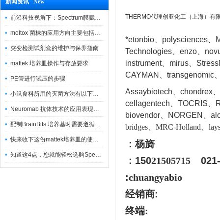
新闻资讯 New
THERMO代理创亚化工（上海）有
前沿科技视角下：Spectrum膜赋能精密制造
moltox 菌株的应用方向主要包括以下几个方面
*etonbio、polysciences、M
突变检测试剂盒的维护与保养指南
Technologies、enzo、nov
instrument、mirus、Stres
mattek 培养皿操作与存放要求
CAYMAN、transgenomic、
PE管进行试压的步骤
Assaybiotech、chondrex
小鼠食料所用的灭菌方法有以下三种
cellagentech、TOCRIS、Re
Neuromab 抗体技术的应用表现在这几方面
biovendor、NORGEN、a
l
配制BrainBits 培养基时需要遵循的原则
bridges、MRC-Holland、lays
快来收下这份mattek培养皿的使用指南
：杨旖
知道这4点，您就能轻松选购Spectrum 膜
：150
21505715
021
:
chuangyabio
经销商
:
终端: