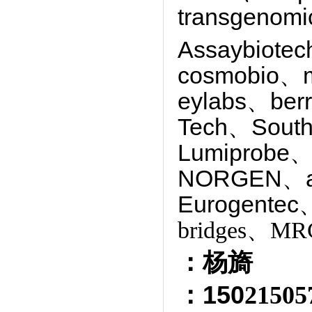
transgenom
Assaybiote
cosmobio、
eylabs、ber
Tech、South
Lumiprobe、
NORGEN、
Eurogentec
bridges、MRC
：杨旖
：150
2150