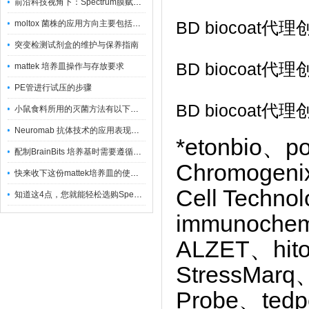
前沿科技视角下：Spectrum膜赋能精密制造
BD biocoa
moltox 菌株的应用方向主要包括以下几个方面
突变检测试剂盒的维护与保养指南
BD biocoa
mattek 培养皿操作与存放要求
PE管进行试压的步骤
BD biocoa
小鼠食料所用的灭菌方法有以下三种
Neuromab 抗体技术的应用表现在这几方面
*etonbio、p
配制BrainBits 培养基时需要遵循的原则
Chromogenix
快来收下这份mattek培养皿的使用指南
Cell Techn
知道这4点，您就能轻松选购Spectrum 膜
immunoche
ALZET、hito
StressMarq
Probe、ted