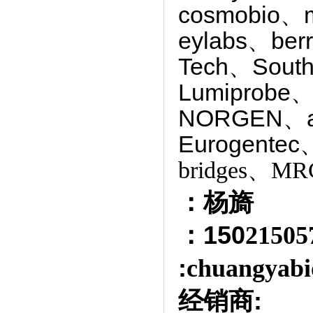
cosmobio、
eylabs、ber
Tech、South
Lumiprobe、
NORGEN、
Eurogentec
bridges、MRC
：杨旖
：150
2150
:
chuangyabi
经销商
: