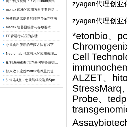
前沿科技视角下：Spectrum膜赋能精密制造
zyagen代理
moltox 菌株的应用方向主要包括以下几个方面
突变检测试剂盒的维护与保养指南
zyagen代理
mattek 培养皿操作与存放要求
*etonbio、p
PE管进行试压的步骤
Chromogenix
小鼠食料所用的灭菌方法有以下三种
Neuromab 抗体技术的应用表现在这几方面
Cell Techn
配制BrainBits 培养基时需要遵循的原则
immunoche
快来收下这份mattek培养皿的使用指南
ALZET、hito
知道这4点，您就能轻松选购Spectrum 膜
StressMarq
Probe、ted
transgenom
Assaybiote