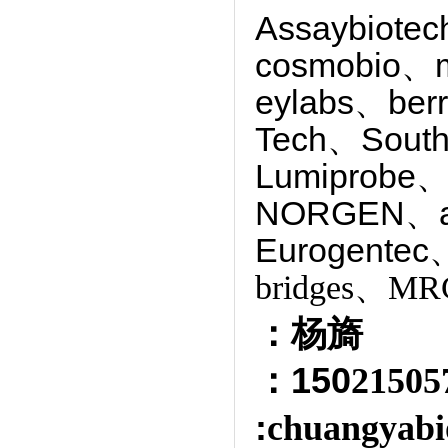
Assaybiote
cosmobio、
eylabs、ber
Tech、South
Lumiprobe、
NORGEN、
Eurogentec
bridges、MRC
：杨旖
：150
2150
:
chuangyabi