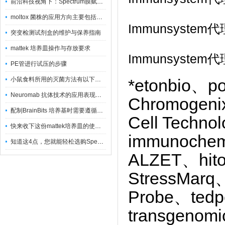
前沿科技视角下：Spectrum膜赋能精密制造
moltox 菌株的应用方向主要包括以下几个方面
Immunsyst
突变检测试剂盒的维护与保养指南
mattek 培养皿操作与存放要求
Immunsyst
PE管进行试压的步骤
小鼠食料所用的灭菌方法有以下三种
*etonbio、p
Neuromab 抗体技术的应用表现在这几方面
Chromogenix
配制BrainBits 培养基时需要遵循的原则
Cell Techn
快来收下这份mattek培养皿的使用指南
immunoche
知道这4点，您就能轻松选购Spectrum 膜
ALZET、hito
StressMarq
Probe、ted
transgenom