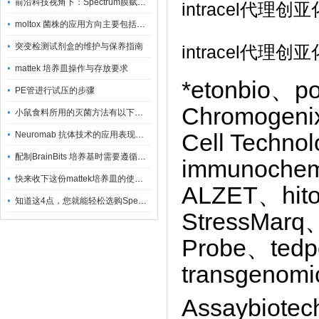
前沿科技视角下：Spectrum膜赋能精密制造
intracel代
moltox 菌株的应用方向主要包括以下几个方面
突变检测试剂盒的维护与保养指南
intracel代
mattek 培养皿操作与存放要求
*etonbio、p
PE管进行试压的步骤
Chromogenix
小鼠食料所用的灭菌方法有以下三种
Neuromab 抗体技术的应用表现在这几方面
Cell Techn
配制BrainBits 培养基时需要遵循的原则
immunoche
快来收下这份mattek培养皿的使用指南
ALZET、hito
知道这4点，您就能轻松选购Spectrum 膜
StressMarq
Probe、ted
transgenom
Assaybiote