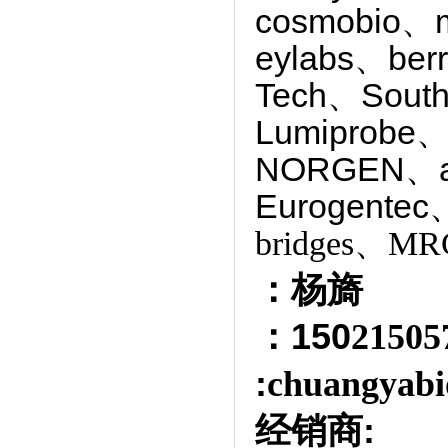
cosmobio、
eylabs、ber
Tech、South
Lumiprobe、
NORGEN、
Eurogentec
bridges、MRC
：杨旖
：150
2150
:
chuangyabi
经销商
: