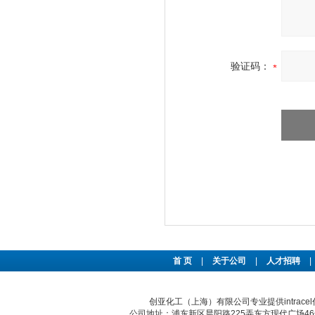
验证码：
首 页
|
关于公司
|
人才招聘
|
创亚化工（上海）有限公司专业提供intra
公司地址：浦东新区晨阳路225弄东方现代广场46号 传真：