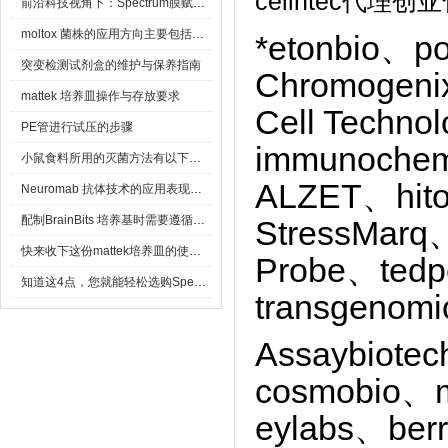
cellntec代
前沿科技视角下：Spectrum膜赋能精密制造
moltox 菌株的应用方向主要包括以下几个方面
*etonbio、p
突变检测试剂盒的维护与保养指南
Chromogenix
mattek 培养皿操作与存放要求
Cell Techn
PE管进行试压的步骤
immunoche
小鼠食料所用的灭菌方法有以下三种
ALZET、hito
Neuromab 抗体技术的应用表现在这几方面
配制BrainBits 培养基时需要遵循的原则
StressMarq
快来收下这份mattek培养皿的使用指南
Probe、ted
知道这4点，您就能轻松选购Spectrum 膜
transgenom
Assaybiote
cosmobio、
eylabs、ber