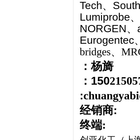
Tech、South
Lumiprobe、
NORGEN、
Eurogentec
bridges、MRC
：杨旖
：150
2150
:
chuangyabi
经销商
:
终端:
创亚化工（上