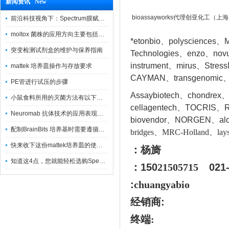
新闻资讯 New
bioassayworks代理创亚化工（
前沿科技视角下：Spectrum膜赋能精密制造
moltox 菌株的应用方向主要包括以下几个方面
*etonbio、polysciences、M
突变检测试剂盒的维护与保养指南
Technologies、enzo、nov
instrument、mirus、Stres
mattek 培养皿操作与存放要求
CAYMAN、transgenomic、
PE管进行试压的步骤
Assaybiotech、chondrex
小鼠食料所用的灭菌方法有以下三种
cellagentech、TOCRIS、Re
Neuromab 抗体技术的应用表现在这几方面
biovendor、NORGEN、a
l
配制BrainBits 培养基时需要遵循的原则
bridges、MRC-Holland、lays
快来收下这份mattek培养皿的使用指南
：杨旖
知道这4点，您就能轻松选购Spectrum 膜
：150
21505715
021
:
chuangyabio
经销商
:
终端: