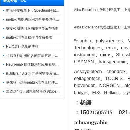
新闻资讯 New
Alba Bioscience代理创亚化工
前沿科技视角下：Spectrum膜赋能精密制造
moltox 菌株的应用方向主要包括以下几个方面
Alba Bioscience代理创亚化工
突变检测试剂盒的维护与保养指南
mattek 培养皿操作与存放要求
*etonbio、polysciences、M
PE管进行试压的步骤
Technologies、enzo、nov
instrument、mirus、Stres
小鼠食料所用的灭菌方法有以下三种
CAYMAN、transgenomic、
Neuromab 抗体技术的应用表现在这几方面
Assaybiotech、chondrex
配制BrainBits 培养基时需要遵循的原则
cellagentech、TOCRIS、Re
快来收下这份mattek培养皿的使用指南
biovendor、NORGEN、a
l
知道这4点，您就能轻松选购Spectrum 膜
bridges、MRC-Holland、lays
：杨旖
：150
21505715
021
:
chuangyabio