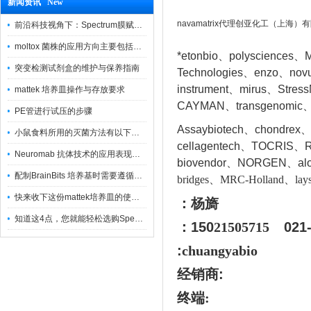
新闻资讯 New
navamatrix代理创亚化工（上海）
前沿科技视角下：Spectrum膜赋能精密制造
moltox 菌株的应用方向主要包括以下几个方面
*etonbio、polysciences、M
突变检测试剂盒的维护与保养指南
Technologies、enzo、nov
instrument、mirus、Stres
mattek 培养皿操作与存放要求
CAYMAN、transgenomic、
PE管进行试压的步骤
Assaybiotech、chondrex
小鼠食料所用的灭菌方法有以下三种
cellagentech、TOCRIS、Re
Neuromab 抗体技术的应用表现在这几方面
biovendor、NORGEN、a
l
配制BrainBits 培养基时需要遵循的原则
bridges、MRC-Holland、lays
快来收下这份mattek培养皿的使用指南
：杨旖
知道这4点，您就能轻松选购Spectrum 膜
：150
21505715
021
:
chuangyabio
经销商
:
终端: