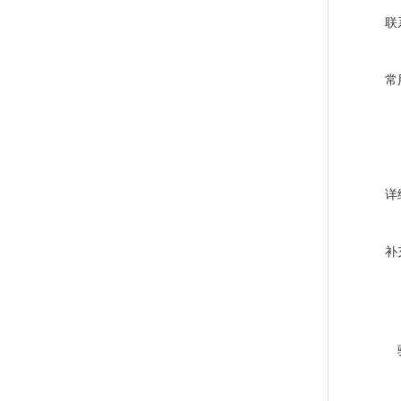
联
常
详
补