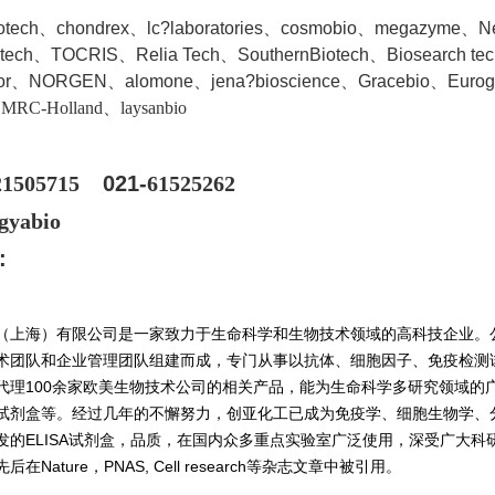
iotech、chondrex、lc?laboratories、cosmobio、megazyme、
ntech、TOCRIS、Relia Tech、SouthernBiotech、Biosearch te
dor、NORGEN、a
lomone、jena?bioscience、Gracebio、Euro
、MRC-Holland、laysanbio
21505715
021-
61525262
gyabio
:
（上海）有限公司是一家致力于生命科学和生物技术领域的高科技企业。
术团队和企业管理团队组建而成，专门从事以抗体、细胞因子、免疫检测
代理100余家欧美生物技术公司的相关产品，能为生命科学多研究领域的
试剂盒等。经过几年的不懈努力，创亚化工已成为免疫学、细胞生物学、
发的ELISA试剂盒，品质，在国内众多重点实验室广泛使用，深受广大科研
在Nature，PNAS, Cell research等杂志文章中被引用。