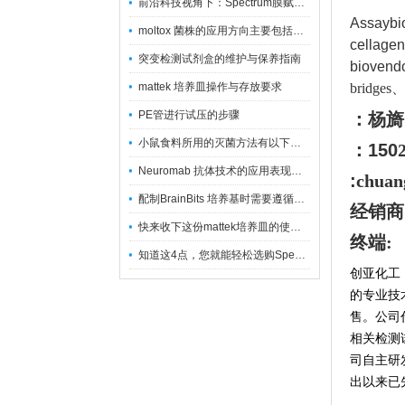
前沿科技视角下：Spectrum膜赋能精密制造
Assayb
moltox 菌株的应用方向主要包括以下几个方面
cellage
突变检测试剂盒的维护与保养指南
bioven
mattek 培养皿操作与存放要求
bridges
PE管进行试压的步骤
：杨旖
小鼠食料所用的灭菌方法有以下三种
：150
Neuromab 抗体技术的应用表现在这几方面
:
chuan
配制BrainBits 培养基时需要遵循的原则
经销商
快来收下这份mattek培养皿的使用指南
终端:
知道这4点，您就能轻松选购Spectrum 膜
创亚化工
的专业技
售。公司
相关检测
司自主研
出以来已先后