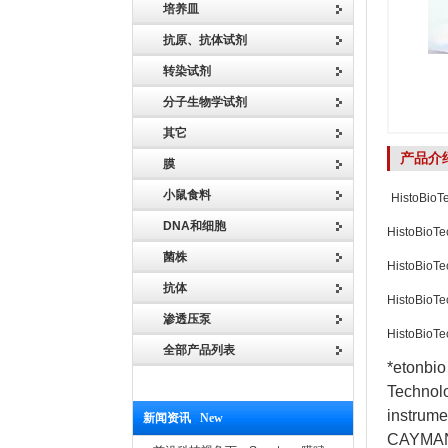
培养皿
抗原、抗体试剂
转染试剂
分子生物学试剂
其它
产品介
膜
小鼠食料
HistoBioT
DNA和细胞
HistoB
菌株
HistoB
抗体
HistoB
渗透压泵
HistoB
全部产品列表
*etonbi
Techno
instrum
新闻资讯 New
CAYMAN