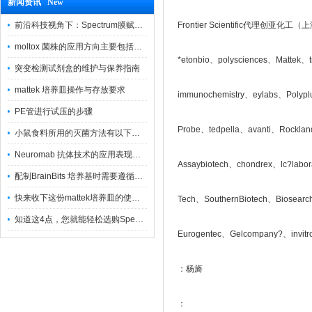
新闻资讯 New
前沿科技视角下：Spectrum膜赋能精密制造
Frontier Scientific代理创亚化
moltox 菌株的应用方向主要包括以下几个方面
*etonbio、polysciences、Mattek、t
突变检测试剂盒的维护与保养指南
mattek 培养皿操作与存放要求
immunochemistry、eylabs、Polypl
PE管进行试压的步骤
Probe、tedpella、avanti、Rockl
小鼠食料所用的灭菌方法有以下三种
Neuromab 抗体技术的应用表现在这几方面
Assaybiotech、chondrex、lc?lab
配制BrainBits 培养基时需要遵循的原则
快来收下这份mattek培养皿的使用指南
Tech、SouthernBiotech、Biosear
知道这4点，您就能轻松选购Spectrum 膜
Eurogentec、Gelcompany?、invit
：杨旖
：