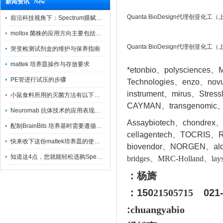
新闻资讯 New
Quanta BioDesign代理创亚化
前沿科技视角下：Spectrum膜赋能精密制造
moltox 菌株的应用方向主要包括以下几个方面
Quanta BioDesign代理创亚化
突变检测试剂盒的维护与保养指南
mattek 培养皿操作与存放要求
*etonbio、polysciences、M
PE管进行试压的步骤
Technologies、enzo、nov
instrument、mirus、Stres
小鼠食料所用的灭菌方法有以下三种
CAYMAN、transgenomic、
Neuromab 抗体技术的应用表现在这几方面
Assaybiotech、chondrex
配制BrainBits 培养基时需要遵循的原则
cellagentech、TOCRIS、Re
快来收下这份mattek培养皿的使用指南
biovendor、NORGEN、a
l
知道这4点，您就能轻松选购Spectrum 膜
bridges、MRC-Holland、lays
：杨旖
：150
21505715
021
:
chuangyabio