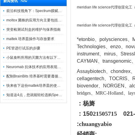
新闻资讯 New
meridian life science代理创
前沿科技视角下：Spectrum膜赋能精密制造
moltox 菌株的应用方向主要包括以下几个方面
meridian life science代理创
突变检测试剂盒的维护与保养指南
mattek 培养皿操作与存放要求
*etonbio、polysciences、M
Technologies、enzo、nov
PE管进行试压的步骤
instrument、mirus、Stres
小鼠食料所用的灭菌方法有以下三种
CAYMAN、transgenomic、
Neuromab 抗体技术的应用表现在这几方面
Assaybiotech、chondrex
配制BrainBits 培养基时需要遵循的原则
cellagentech、TOCRIS、Re
biovendor、NORGEN、a
l
快来收下这份mattek培养皿的使用指南
bridges、MRC-Holland、lays
知道这4点，您就能轻松选购Spectrum 膜
：杨旖
：150
21505715
021
:
chuangyabio
经销商
: