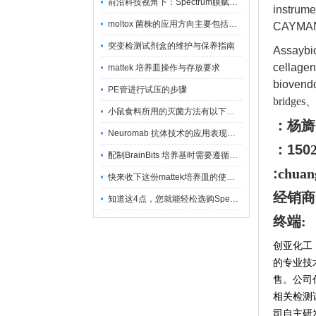
前沿科技视角下：Spectrum膜赋能精密制造
instrum
moltox 菌株的应用方向主要包括以下几个方面
CAYMAN
突变检测试剂盒的维护与保养指南
Assayb
cellage
mattek 培养皿操作与存放要求
bioven
PE管进行试压的步骤
bridges
小鼠食料所用的灭菌方法有以下三种
：杨旖
Neuromab 抗体技术的应用表现在这几方面
：150
配制BrainBits 培养基时需要遵循的原则
:
chuan
快来收下这份mattek培养皿的使用指南
经销商
知道这4点，您就能轻松选购Spectrum 膜
终端:
创亚化工
的专业技
售。公司
相关检测
司自主研