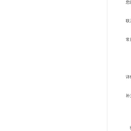
您
联
常
详
补