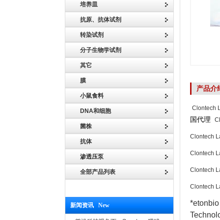
培养皿
抗原、抗体试剂
转染试剂
分子生物学试剂
其它
膜
产品介
小鼠食料
Clontech L
DNA和细胞
国代理
Cl
菌株
Clontec
抗体
Clontec
渗透压泵
Clontec
全部产品列表
Clontec
*etonbi
新闻资讯 New
Techno