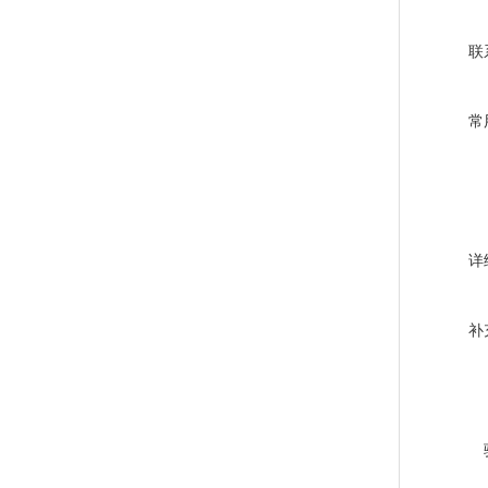
联
常
详
补