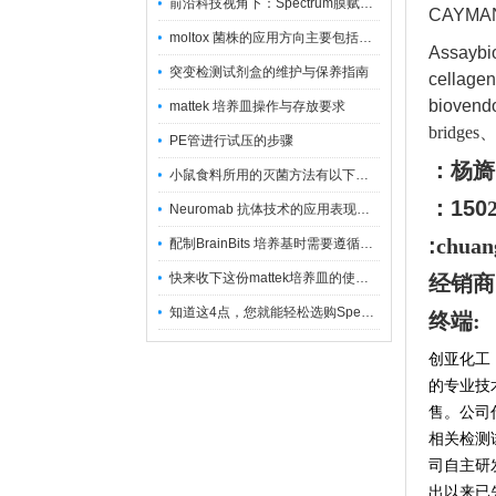
前沿科技视角下：Spectrum膜赋能精密制造
CAYMAN
moltox 菌株的应用方向主要包括以下几个方面
Assayb
突变检测试剂盒的维护与保养指南
cellage
bioven
mattek 培养皿操作与存放要求
bridges
PE管进行试压的步骤
：杨旖
小鼠食料所用的灭菌方法有以下三种
：150
Neuromab 抗体技术的应用表现在这几方面
:
chuan
配制BrainBits 培养基时需要遵循的原则
快来收下这份mattek培养皿的使用指南
经销商
知道这4点，您就能轻松选购Spectrum 膜
终端:
创亚化工
的专业技
售。公司
相关检测
司自主研
出以来已先后