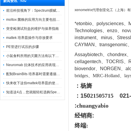
新闻资讯 New
xenometrix代理创亚化工（上海）
前沿科技视角下：Spectrum膜赋能精密制造
moltox 菌株的应用方向主要包括以下几个方面
*etonbio、polysciences、M
突变检测试剂盒的维护与保养指南
Technologies、enzo、nov
instrument、mirus、Stres
mattek 培养皿操作与存放要求
CAYMAN、transgenomic、
PE管进行试压的步骤
Assaybiotech、chondrex
小鼠食料所用的灭菌方法有以下三种
cellagentech、TOCRIS、Re
Neuromab 抗体技术的应用表现在这几方面
biovendor、NORGEN、a
l
配制BrainBits 培养基时需要遵循的原则
bridges、MRC-Holland、lays
快来收下这份mattek培养皿的使用指南
：杨旖
知道这4点，您就能轻松选购Spectrum 膜
：150
21505715
021
:
chuangyabio
经销商
:
终端: