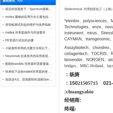
新闻资讯 New
前沿科技视角下：Spectrum膜赋能精密制造
Slartechnical 代理创亚化工（上
moltox 菌株的应用方向主要包括以下几个方面
*etonbio、polysciences、M
突变检测试剂盒的维护与保养指南
Technologies、enzo、nov
mattek 培养皿操作与存放要求
instrument、mirus、Stres
CAYMAN、transgenomic、
PE管进行试压的步骤
Assaybiotech、chondrex
小鼠食料所用的灭菌方法有以下三种
cellagentech、TOCRIS、Re
Neuromab 抗体技术的应用表现在这几方面
biovendor、NORGEN、a
l
配制BrainBits 培养基时需要遵循的原则
bridges、MRC-Holland、lays
快来收下这份mattek培养皿的使用指南
：杨旖
知道这4点，您就能轻松选购Spectrum 膜
：150
21505715
021
:
chuangyabio
经销商
:
终端: