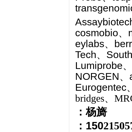
transgenom
Assaybiote
cosmobio、
eylabs、ber
Tech、South
Lumiprobe、
NORGEN、
Eurogentec
bridges、MRC
：杨旖
：150
2150