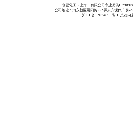
创亚化工（上海）有限公司专业提供Herae
公司地址：浦东新区晨阳路225弄东方现代广场46号 传真：
沪ICP备17024899号-1
总访问量