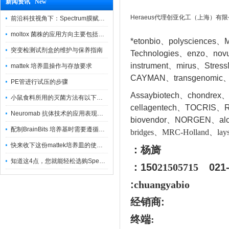
新闻资讯 New
Heraeus代理创亚化工（上海）有
前沿科技视角下：Spectrum膜赋能精密制造
moltox 菌株的应用方向主要包括以下几个方面
*etonbio、polysciences、M
突变检测试剂盒的维护与保养指南
Technologies、enzo、nov
instrument、mirus、Stres
mattek 培养皿操作与存放要求
CAYMAN、transgenomic、
PE管进行试压的步骤
Assaybiotech、chondrex
小鼠食料所用的灭菌方法有以下三种
cellagentech、TOCRIS、Re
Neuromab 抗体技术的应用表现在这几方面
biovendor、NORGEN、a
l
配制BrainBits 培养基时需要遵循的原则
bridges、MRC-Holland、lays
快来收下这份mattek培养皿的使用指南
：杨旖
知道这4点，您就能轻松选购Spectrum 膜
：150
21505715
021
:
chuangyabio
经销商
:
终端: