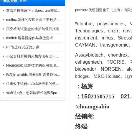
新闻资讯 New
panvera代理创亚化工（上海）有限
前沿科技视角下：Spectrum膜赋能精密制造
moltox 菌株的应用方向主要包括以下几个方面
*etonbio、polysciences、M
突变检测试剂盒的维护与保养指南
Technologies、enzo、nov
instrument、mirus、Stres
mattek 培养皿操作与存放要求
CAYMAN、transgenomic、
PE管进行试压的步骤
Assaybiotech、chondrex
小鼠食料所用的灭菌方法有以下三种
cellagentech、TOCRIS、Re
Neuromab 抗体技术的应用表现在这几方面
biovendor、NORGEN、a
l
配制BrainBits 培养基时需要遵循的原则
bridges、MRC-Holland、lays
快来收下这份mattek培养皿的使用指南
：杨旖
知道这4点，您就能轻松选购Spectrum 膜
：150
21505715
021
:
chuangyabio
经销商
:
终端: