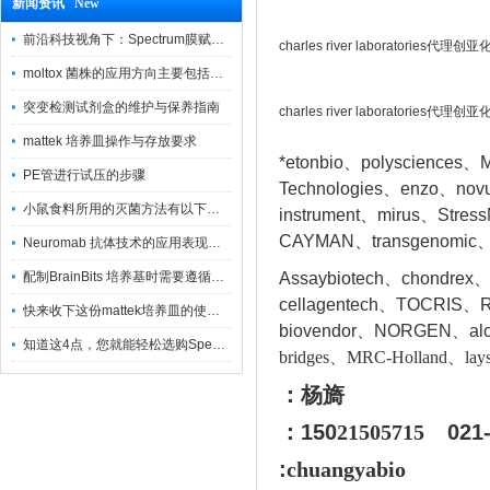
新闻资讯 New
前沿科技视角下：Spectrum膜赋能精密制造
charles river laboratorie
moltox 菌株的应用方向主要包括以下几个方面
突变检测试剂盒的维护与保养指南
charles river laboratorie
mattek 培养皿操作与存放要求
*etonbio、polysciences、M
PE管进行试压的步骤
Technologies、enzo、nov
小鼠食料所用的灭菌方法有以下三种
instrument、mirus、Stres
CAYMAN、transgenomic、
Neuromab 抗体技术的应用表现在这几方面
配制BrainBits 培养基时需要遵循的原则
Assaybiotech、chondrex
cellagentech、TOCRIS、Re
快来收下这份mattek培养皿的使用指南
biovendor、NORGEN、a
l
知道这4点，您就能轻松选购Spectrum 膜
bridges、MRC-Holland、lays
：杨旖
：150
21505715
021
:
chuangyabio