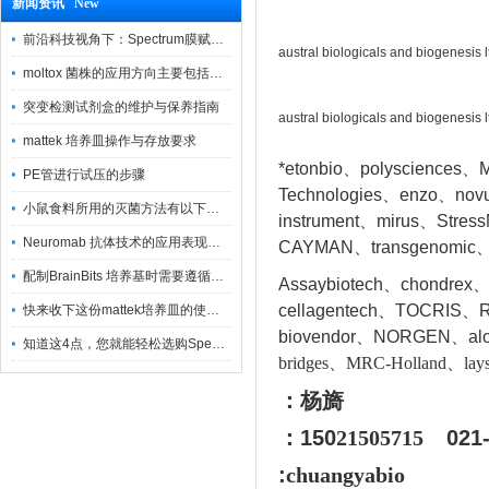
新闻资讯 New
前沿科技视角下：Spectrum膜赋能精密制造
austral biologicals and bio
moltox 菌株的应用方向主要包括以下几个方面
突变检测试剂盒的维护与保养指南
austral biologicals and bio
mattek 培养皿操作与存放要求
*etonbio、polysciences、M
PE管进行试压的步骤
Technologies、enzo、nov
小鼠食料所用的灭菌方法有以下三种
instrument、mirus、Stres
Neuromab 抗体技术的应用表现在这几方面
CAYMAN、transgenomic、
配制BrainBits 培养基时需要遵循的原则
Assaybiotech、chondrex
cellagentech、TOCRIS、Re
快来收下这份mattek培养皿的使用指南
biovendor、NORGEN、a
l
知道这4点，您就能轻松选购Spectrum 膜
bridges、MRC-Holland、lays
：杨旖
：150
21505715
021
:
chuangyabio