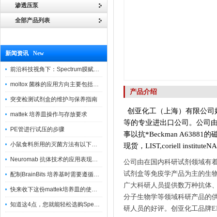
渗透压泵
全部产品列表
新闻资讯 New
前沿科技视角下：Spectrum膜赋能精密制造
moltox 菌株的应用方向主要包括以下几个方面
产品介绍
突变检测试剂盒的维护与保养指南
创亚化工（上海）有限公司
mattek 培养皿操作与存放要求
等的专业进出口公司。
公司
PE管进行试压的步骤
事以抗*Beckman A63881的磁
小鼠食料所用的灭菌方法有以下三种
现货，LIST,coriell institut
Neuromab 抗体技术的应用表现在这几方面
公司由在国内科研试剂领域有
试剂盒等免疫学产品为主的生物
配制BrainBits 培养基时需要遵循的原则
广大科研人员提供数万种抗体
快来收下这份mattek培养皿的使用指南
分子生物学等领域科研产品的供
知道这4点，您就能轻松选购Spectrum 膜
研人员的好评。创亚化工品牌ELISA