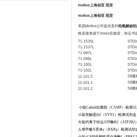
moltox上海创亚 现货
moltox上海创亚 现货
美国Moltox公司提供系列
组氨酸缺陷
株直接来源于Ames实验室，有证书提
71-1535L
STDi
71-1537L
STDi
71-097L
STDi
71-098L
STDi
71-100L
STDi
71-102L
STDi
S9菌
11-101.5
S9菌
11-101.1
S9菌
11-101.2
小鼠Catheli抗菌肽（CAMP）检测
试
小鼠突触蛋白Ⅰ（SYN1）检测试剂盒（酶联免疫
大鼠钙离子转运ATP酶B2（ATP2B2）检测试剂盒
人维甲酸X受体γ（RXRγ）检测试剂盒（酶联免疫
小鼠cGMP依赖性蛋白激酶Ⅰ（PRKG1）检测试剂