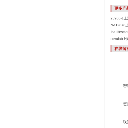
更多产
23966-
NA1287
Iba-life
covala
在线留
您
您
联