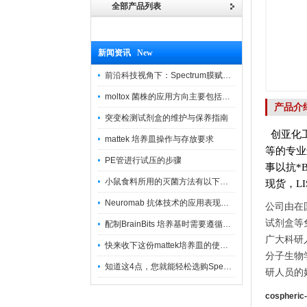
全部产品列表
新闻资讯 New
前沿科技视角下：Spectrum膜赋能精密制造
moltox 菌株的应用方向主要包括以下几个方面
产品介
突变检测试剂盒的维护与保养指南
创亚化工
mattek 培养皿操作与存放要求
等的专业
PE管进行试压的步骤
事以抗*Be
小鼠食料所用的灭菌方法有以下三种
现货，LIST
Neuromab 抗体技术的应用表现在这几方面
公司由在
试剂盒等
配制BrainBits 培养基时需要遵循的原则
广大科研
快来收下这份mattek培养皿的使用指南
分子生物
知道这4点，您就能轻松选购Spectrum 膜
研人员的好
cospher