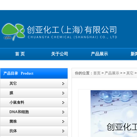
首 页
关于公司
产品展示
新
你的位置：
首页
>
产品展示
> >
其它
>
产品目录 Product
其它
膜
小鼠食料
DNA和细胞
菌株
抗体