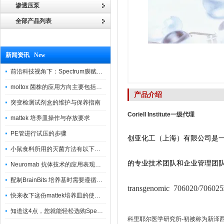
渗透压泵
全部产品列表
新闻资讯 New
前沿科技视角下：Spectrum膜赋能精密制造
moltox 菌株的应用方向主要包括以下几个方面
产品介绍
突变检测试剂盒的维护与保养指南
Coriell Institute一级代理
mattek 培养皿操作与存放要求
PE管进行试压的步骤
创亚化工（上海）有限公司是
小鼠食料所用的灭菌方法有以下三种
的专业技术团队和企业管理团
Neuromab 抗体技术的应用表现在这几方面
配制BrainBits 培养基时需要遵循的原则
transgenomic 706020/
快来收下这份mattek培养皿的使用指南
知道这4点，您就能轻松选购Spectrum 膜
科里耶尔医学研究所-初被称为新泽西医学