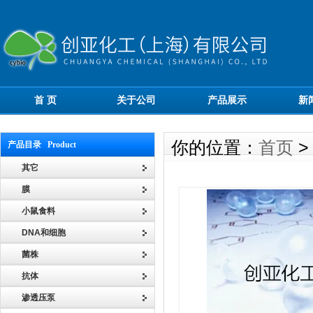
首 页
关于公司
产品展示
新
你的位置：
首页
产品目录 Product
其它
膜
小鼠食料
DNA和细胞
菌株
抗体
渗透压泵